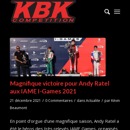
Magnifique victoire pour Andy Ratel
aux IAME I-Games 2021
/
/
/
21 décembre 2021
0 Commentaires
dans
Actualite
par
Kévin
Beaumont
En point d’orgue d’une magnifique saison, Andy Ratel a
été le héros des très relevés IAME Games, organisés