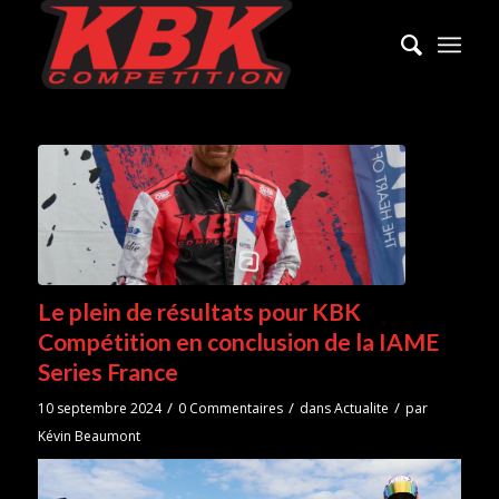
Le plein de résultats pour KBK
Compétition en conclusion de la IAME
Series France
/
/
/
10 septembre 2024
0 Commentaires
dans
Actualite
par
Kévin Beaumont