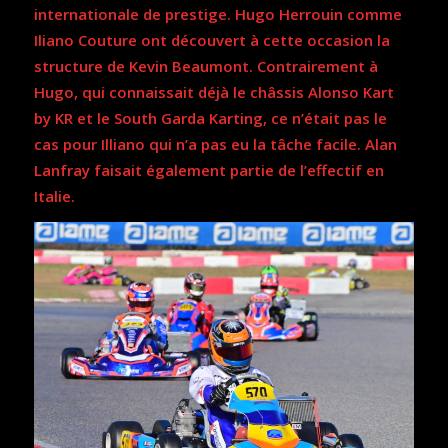
internationale de prestige. Hugo Herrouin comme
Iliano Couture ont découvert à cette occasion la
structure de Kevin Beaumont. Contrairement à
Hugo, qui connaissait déjà le châssis Alonso Kart
by KR et le South Garda Karting, ce n’était pas le
cas pour Illiano qui n’a pas eu la tâche facile. Alan
Lanfray faisait également partie de l’effectif en
Italie.