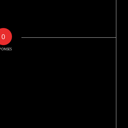
0
PONSES