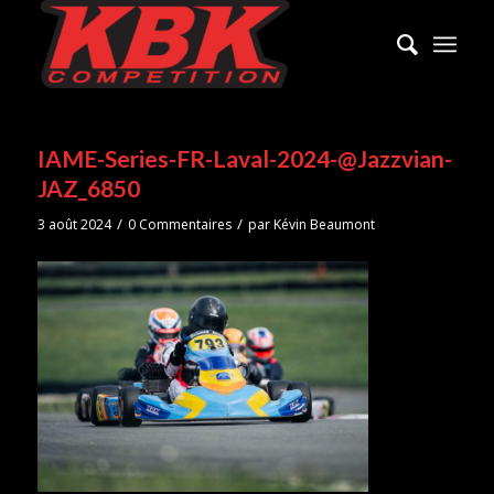
IAME-Series-FR-Laval-2024-@Jazzvian-
JAZ_6850
/
/
3 août 2024
0 Commentaires
par
Kévin Beaumont