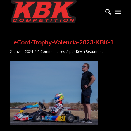
LeCont-Trophy-Valencia-2023-KBK-1
/
/
2 janvier 2024
0 Commentaires
par
Kévin Beaumont