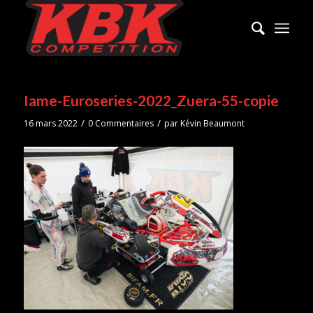
Iame-Euroseries-2022_Zuera-55-copie
/
/
16 mars 2022
0 Commentaires
par
Kévin Beaumont