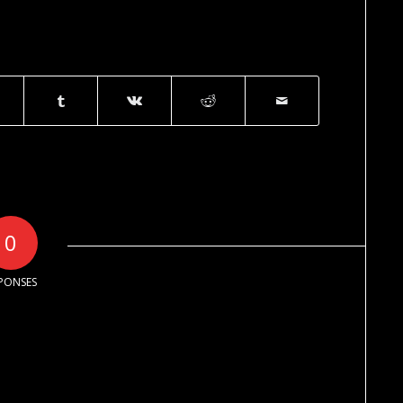
0
PONSES