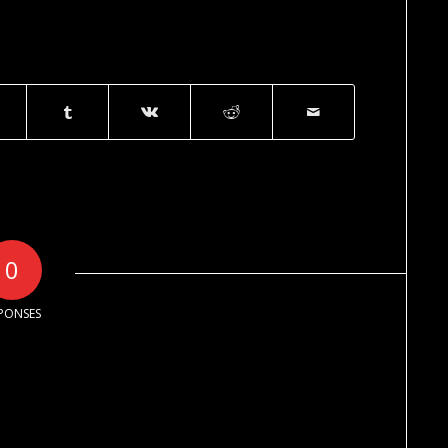
0
PONSES