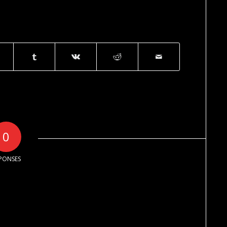
0
PONSES